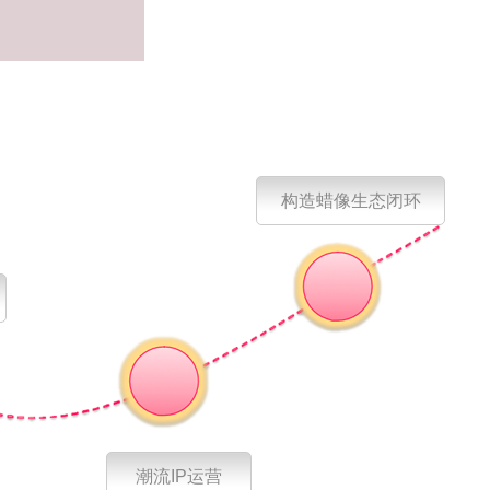
构造蜡像生态闭环
潮流IP运营