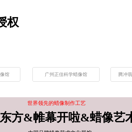
授权
蜡像馆
广州正佳科学蜡像馆
腾冲
世界领先的蜡像制作工艺
东方
&帷幕开啦&蜡像艺