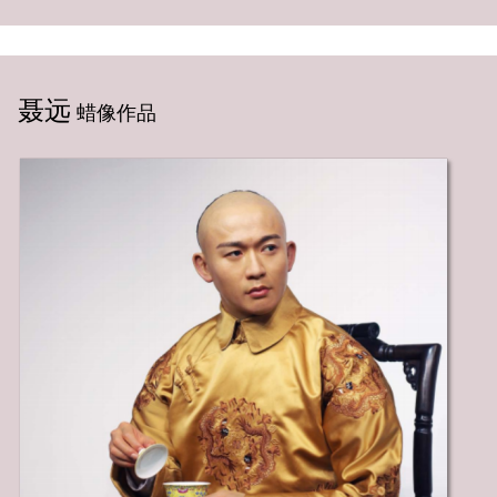
聂远
蜡像作品