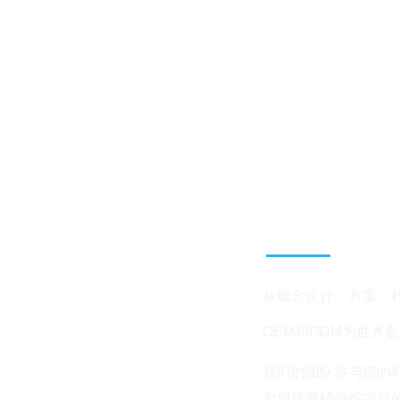
蜡像馆的
从概念设计、方案、
OEM和ODM为
世界各
我们的团队将与您的
向您推荐蜡像馆项目