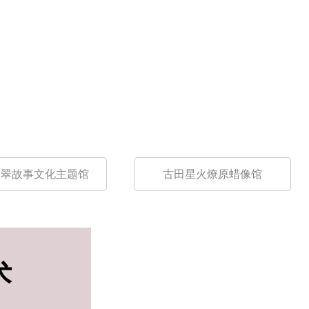
翡翠故事文化主题馆
古田星火燎原蜡像馆
术