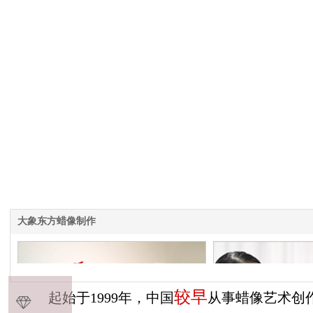
大象东方蜡像制作
较
早
起始于1999年，中国
从事蜡像艺术创