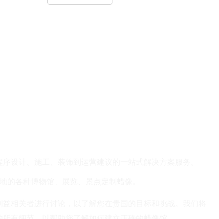
设计
程序设计、施工、装饰到运营建议的一站式解决方案服务。
地的各种博物馆、展览、景点定制蜡像。
利益相关者进行讨论，以了解您在贵国的目标和挑战。我们将
的所有细节，以帮助您了解如何建立正确的蜡像馆。