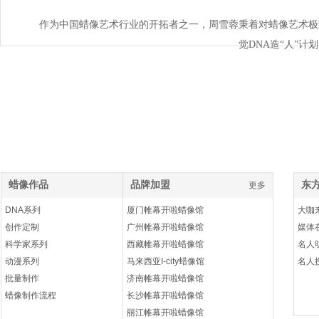
业机器公司
业机器公
作为中国蜡像艺术行业的开拓者之一，周雪蓉秉着对蜡像艺术极
觉DNA造“人”
蜡像作品
品牌加盟
东
更多
更多
DNA系列
厦门帷幕开啦蜡像馆
大咖
创作定制
广州帷幕开啦蜡像馆
媒体
科学家系列
西藏帷幕开啦蜡像馆
名人
动漫系列
马来西亚I-city蜡像馆
名人
批量制作
济南帷幕开啦蜡像馆
蜡像制作流程
长沙帷幕开啦蜡像馆
丽江帷幕开啦蜡像馆