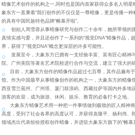
蜡像艺术创作的机构之一,同时也是国内首家获得众多名人明星
象东方一直秉着“我们创作的不仅仅是一尊蜡像，更是传播一种
的具有中国民族特色品牌“帷幕开啦”。
创始人周雪蓉从事蜡像研究与创作二十余年，她所带领的团
真情实感与爱，并且还创作了一系列的“视觉DNA”蜡像作品，超
界，获得了“视觉DNA”概念更深层的许多可能性。
发展至今，大象东方已拥有一支经验丰富、富有匠心精神与
院、广州美院等著名艺术院校进行合作与交流，建立了强大的
目前，大象东方创作的蜡像作品超过七百尊，其作品遍布于
馆。作为中国最早从事蜡像创作的机构之一，大象东方的蜡像馆
西亚雪兰莪州、广州塔、厦门鼓浪屿、西藏拉萨等国内外多地
游客的欢迎，成为旅游、休闲、娱乐、教育的必备打卡之地。
大象东方蜡像艺术用一种把一件事情做到极致的匠人精神将
高度，受到了社会各界的高度认可，并获得袁隆平、杨利伟、
领域杰出代表纷纷授权创作蜡像，并进驻大象东方旗下的“帷幕