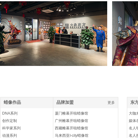
蜡像作品
品牌加盟
东
更多
更多
DNA系列
厦门帷幕开啦蜡像馆
大咖
创作定制
广州帷幕开啦蜡像馆
媒体
科学家系列
西藏帷幕开啦蜡像馆
名人
动漫系列
马来西亚I-city蜡像馆
名人