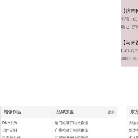
【济南
电话 : 053
地址 :
【马来西
L-01-G R
40000 Sha
蜡像作品
品牌加盟
东
更多
更多
DNA系列
厦门帷幕开啦蜡像馆
大咖
创作定制
广州帷幕开啦蜡像馆
媒体
科学家系列
西藏帷幕开啦蜡像馆
名人