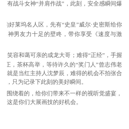
还有战斗女神“并肩作战”，此刻，安全感瞬间爆
的好莱坞名人区，先有“史皇”威尔·史密斯给你
森男神男友力十足的壁咚，带你享受《速度与激
、笑容和蔼可亲的成龙大哥；难得“正经”，手握
S摆正，茶杯高举，等待许久的“奖门人”曾志伟老
这不就是当红主持人沈梦辰，难得的机会不拍张合
就绪，只为记录下此刻的美好瞬间。
键所围绕着的，给你们带来不一样的视听觉盛宴，
这，这是你们大展画技的好机会。